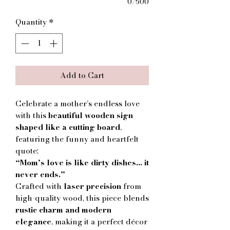
0/500
Quantity
*
Add to Cart
Celebrate a mother’s endless love
with this
beautiful wooden sign
shaped like a cutting board
,
featuring the funny and heartfelt
quote:
“Mom’s love is like dirty dishes… it
never ends.”
Crafted with
laser precision
from
high-quality wood, this piece blends
rustic charm and modern
elegance
, making it a perfect décor