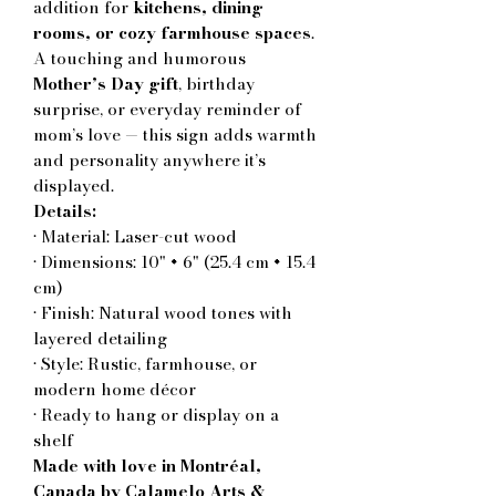
addition for
kitchens, dining
rooms, or cozy farmhouse spaces
.
A touching and humorous
Mother’s Day gift
, birthday
surprise, or everyday reminder of
mom’s love — this sign adds warmth
and personality anywhere it’s
displayed.
Details:
• Material: Laser-cut wood
• Dimensions: 10" × 6" (25.4 cm × 15.4
cm)
• Finish: Natural wood tones with
layered detailing
• Style: Rustic, farmhouse, or
modern home décor
• Ready to hang or display on a
shelf
Made with love in Montréal,
Canada by Calamelo Arts &