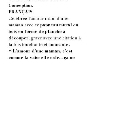
Conception.
FRANÇAIS
Célébrez l’amour infini d’une
maman avec ce
panneau mural en
bois en forme de planche à
découper
, gravé avec une citation à
la fois touchante et amusante :
« L’amour d’une maman, c’est
comme la vaisselle sale… ça ne
finit jamais. »
Fabriqué avec
précision au laser
à
partir de bois de qualité supérieure,
ce panneau combine
charme
rustique et élégance moderne
,
parfait pour
la cuisine, la salle à
manger ou la décoration d’une
maison chaleureuse
.
C’est le
cadeau idéal pour la Fête
des Mères
, un anniversaire ou