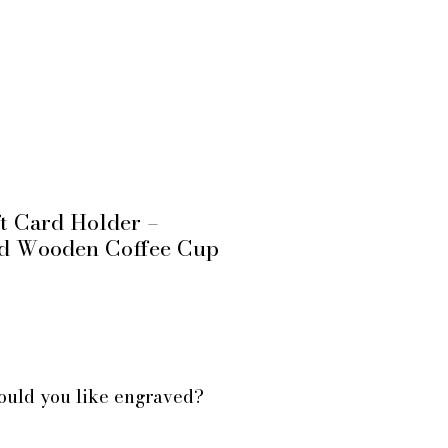
t Card Holder –
ed Wooden Coffee Cup
ice
uld you like engraved?