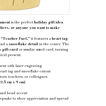
nament
is the perfect
holiday gift idea
chers, or anyone you want to make
h
“Teacher Fuel,”
it features a
heart tag
nd a
snowflake detail
in the center. The
 gift card
or similar-sized card, turning
tical present.
t with laser engraving
eart tag and snowflake cutout
ors, teachers, or colleagues
(11.5 cm x 9 cm)
 and bead accent
epsake to show appreciation and spread