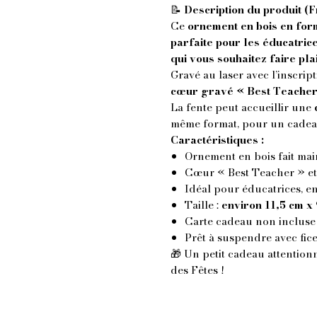
📝
Description du produit (F
Ce
ornement en bois en for
parfaite pour les éducatric
qui vous souhaitez faire pla
Gravé au laser avec l’inscrip
cœur gravé « Best Teacher
La fente peut accueillir une
même format, pour un cadeau à
Caractéristiques :
Ornement en bois fait main
Cœur « Best Teacher » et
Idéal pour éducatrices, e
Taille :
environ 11,5 cm x 
Carte cadeau non incluse
Prêt à suspendre avec fice
🎁 Un petit cadeau attention
des Fêtes !