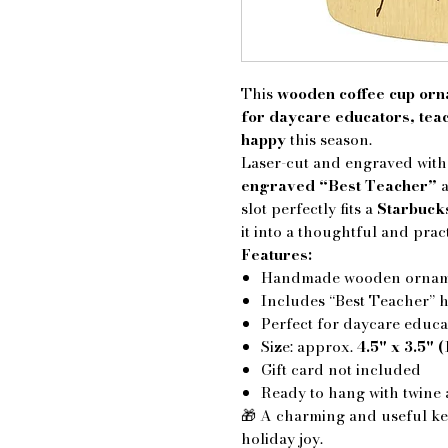
This
wooden coffee cup or
for daycare educators, tea
happy
this season.
Laser-cut and engraved wit
engraved “Best Teacher”
a
slot perfectly fits a
Starbucks
it into a thoughtful and prac
Features:
Handmade wooden ornamen
Includes “Best Teacher” h
Perfect for daycare educat
Size: approx.
4.5" x 3.5" 
Gift card not included
Ready to hang with twine
🎁 A charming and useful ke
holiday joy.