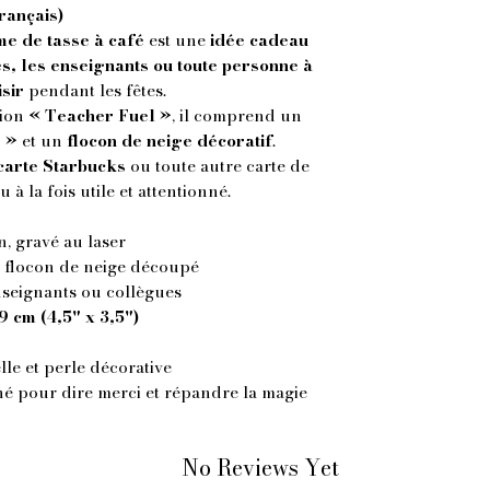
rançais)
me de tasse à café
est une
idée cadeau
es, les enseignants ou toute personne à
isir
pendant les fêtes.
tion
« Teacher Fuel »
, il comprend un
 »
et un
flocon de neige décoratif
.
carte Starbucks
ou toute autre carte de
 la fois utile et attentionné.
, gravé au laser
 flocon de neige découpé
nseignants ou collègues
9 cm (4,5" x 3,5")
lle et perle décorative
né pour dire merci et répandre la magie
No Reviews Yet