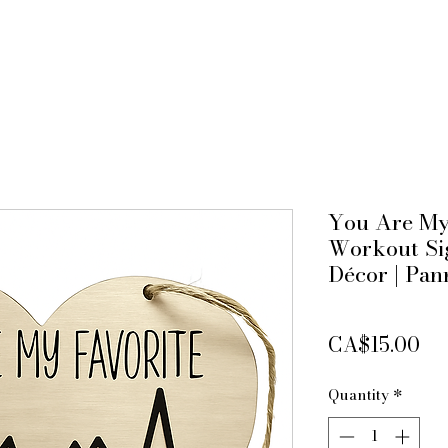
You Are My
Workout Si
Décor | Pa
Pri
CA$15.00
Quantity
*