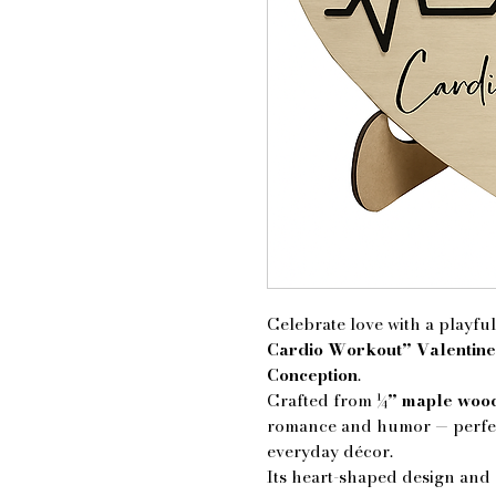
Celebrate love with a playful
Cardio Workout” Valentine
Conception
.
Crafted from
¼” maple woo
romance and humor — perfect 
everyday décor.
Its heart-shaped design and