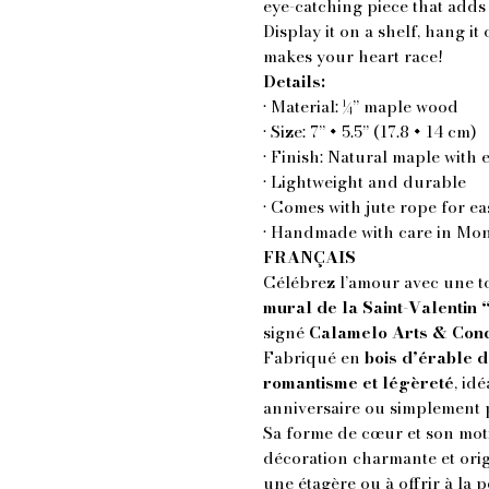
eye-catching piece that adds
Display it on a shelf, hang it
makes your heart race!
Details:
• Material: ¼” maple wood
• Size: 7” × 5.5” (17.8 × 14 cm)
• Finish: Natural maple with 
• Lightweight and durable
• Comes with jute rope for e
• Handmade with care in Mon
FRANÇAIS
Célébrez l’amour avec une 
mural de la Saint-Valentin
signé
Calamelo Arts & Conc
Fabriqué en
bois d’érable d
romantisme et légèreté
, id
anniversaire ou simplement 
Sa forme de cœur et son mot
décoration charmante et ori
une étagère ou à offrir à la 