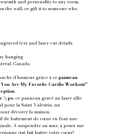
 warmth and personality to any room.
 on the wall, or gift it to someone who
engraved text and laser-cut details
asy hanging
tréal, Canada
touche d’humour grâce à ce
panneau
 “You Are My Favorite Cardio Workout”
eption
.
e ¼ po
, ce panneau gravé au laser allie
éal pour la Saint-Valentin, un
pour décorer la maison.
if de battement de cœur en font une
ginale. À suspendre au mur, à poser sur
personne qui fait battre votre cœur!